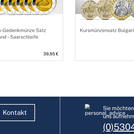
o-Gedenkmünze Satz
Kursmünzensatz Bulgar
nd – Saarschleife
39,95 €
Sie möchten 
Kontakt
uns aufneh
(0)530