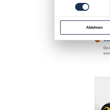
Was
Der
Kon
Ablehnen
War
Da 
ext