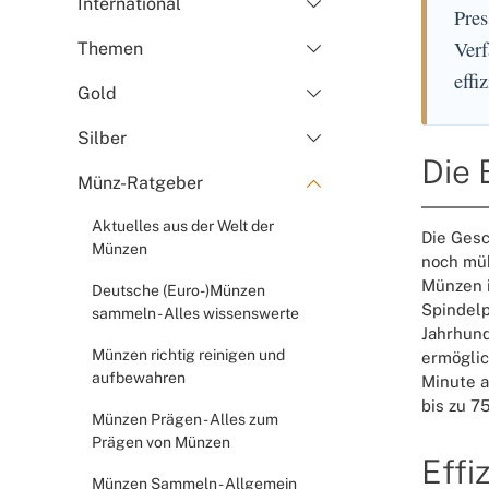
International
Pres
Verf
Themen
effi
Gold
Silber
Die 
Münz-Ratgeber
Aktuelles aus der Welt der
Die Gesc
Münzen
noch mü
Münzen i
Deutsche (Euro-)Münzen
Spindelp
sammeln - Alles wissenswerte
Jahrhund
Münzen richtig reinigen und
ermöglic
aufbewahren
Minute a
bis zu 7
Münzen Prägen - Alles zum
Prägen von Münzen
Effi
Münzen Sammeln - Allgemein