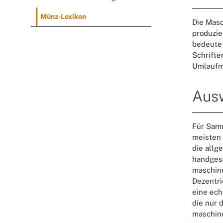
Münz-Lexikon
Die Masc
produzie
bedeutet
Schrifte
Umlaufm
Aus
Für Samm
meisten 
die allg
handgesc
maschine
Dezentri
eine ech
die nur 
maschine