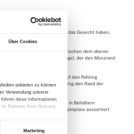
e bereits die korrekte Größe und das Gewicht haben,
 zuvor erhitzt und gereinigt.
Über Cookies
sitioniert den Rohling exakt zwischen dem oberen
nnerhalb eines Prägerings (Zarge), der den Münzrand
ft aus. Der Oberstempel wird auf den Rohling
. Gleichzeitig prägt der Prägering den Rand der
Medien anbieten zu können 
rer Verwendung unserer 
führen diese Informationen 
e automatisch ausgeworfen und in Behältern
e im Rahmen Ihrer Nutzung 
llen, bei denen fehlerhafte Exemplare aussortiert
Marketing