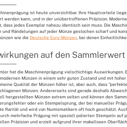
hinenprägung ist heute unverzichtbar. Ihre Hauptvorteile liegen
rt werden kann, und in der unübertroffenen Präzision. Mode
, dass jedes Exemplar nahezu identisch sein muss. Die Masch
n und Rändelungen auf jeder Münze gestochen scharf und konsis
ünzen wie die
Deutsche Euro-Münzen
, bei denen Einheitlichk
wirkungen auf den Sammlerwert
ler hat die Maschinenprägung vielschichtige Auswirkungen. Ein
modernen Münzen in einem sehr guten Zustand und mit hoher D
emeine Qualität der Münzen höher ist, aber auch, dass "perfekt
hlagenen Münzen. Andererseits sind gerade deshalb Abweich
ll hergestellten Münzen extrem selten und können den Sammler
erungsfehler oder ein Stempelsprung, der bei manueller Prägu
te Rarität und wird von Numismatikern oft hoch geschätzt. Auch 
durch mehrfache Prägung mit speziell polierten Stempeln auf po
llen Präzision und erzielt aufgrund ihrer makellosen Oberfläc