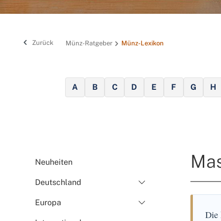
Zurück
Münz-Ratgeber
Münz-Lexikon
A
B
C
D
E
F
G
H
Mas
Neuheiten
Deutschland
Europa
Die