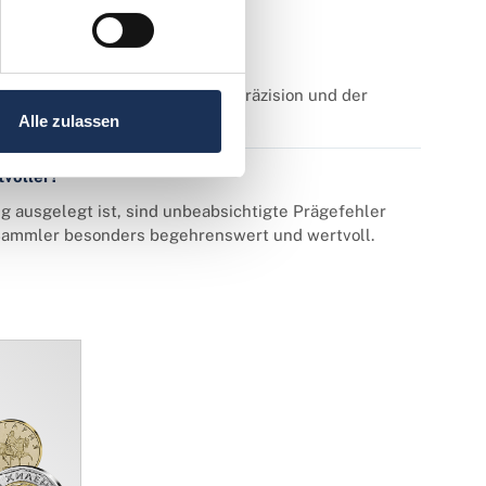
Handprägung?
ndigkeit, der unübertroffenen Präzision und der
engen Standards ermöglicht.
Alle zulassen
tvoller?
 ausgelegt ist, sind unbeabsichtigte Prägefehler
 Sammler besonders begehrenswert und wertvoll.