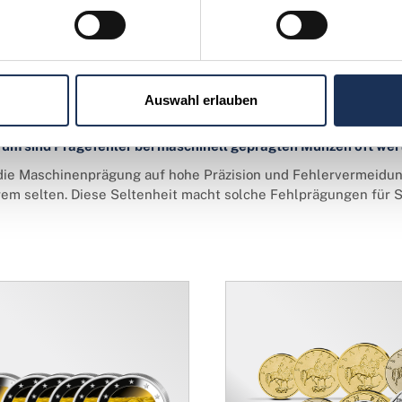
 ist der Hauptvorteil der Maschinenprägung gegenüber der 
 Hauptvorteil liegt in der deutlich höheren Produktionsgeschwi
sistenz der Münzqualität, die eine Massenproduktion nach str
Auswahl erlauben
um sind Prägefehler bei maschinell geprägten Münzen oft wer
die Maschinenprägung auf hohe Präzision und Fehlervermeidung
rem selten. Diese Seltenheit macht solche Fehlprägungen für