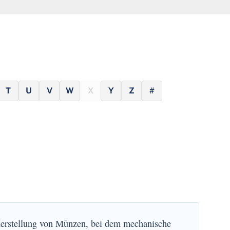
T
U
V
W
X
Y
Z
#
Herstellung von Münzen, bei dem mechanische