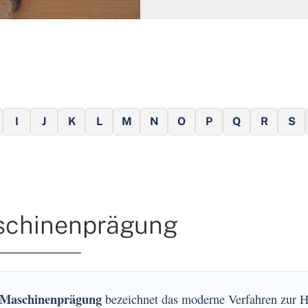
I
J
K
L
M
N
O
P
Q
R
S
chinenprägung
Maschinenprägung
bezeichnet das moderne Verfahren zur 