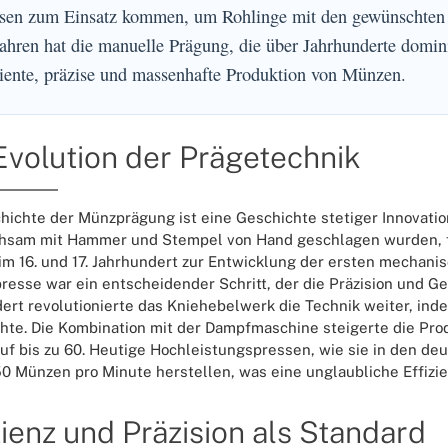
sen zum Einsatz kommen, um Rohlinge mit den gewünschten M
ahren hat die manuelle Prägung, die über Jahrhunderte domini
ziente, präzise und massenhafte Produktion von Münzen.
Evolution der Prägetechnik
hichte der Münzprägung ist eine Geschichte stetiger Innovatio
hsam mit Hammer und Stempel von Hand geschlagen wurden, f
m 16. und 17. Jahrhundert zur Entwicklung der ersten mechani
resse war ein entscheidender Schritt, der die Präzision und Ge
ert revolutionierte das Kniehebelwerk die Technik weiter, in
hte. Die Kombination mit der Dampfmaschine steigerte die Pro
uf bis zu 60. Heutige Hochleistungspressen, wie sie in den 
50 Münzen pro Minute herstellen, was eine unglaubliche Effizien
zienz und Präzision als Standard