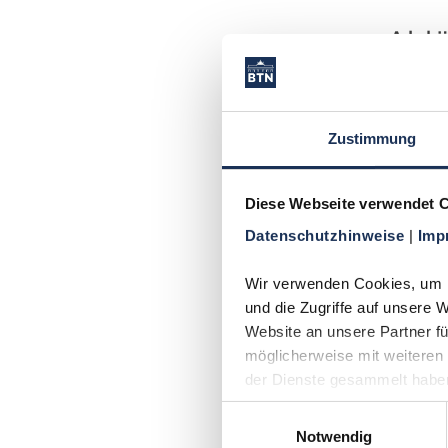
Abl
Ro
1
we
Zustimmung
Po
2
(O
Diese Webseite verwendet 
fo
Datenschutzhinweise 
| 
Imp
Pr
3
ge
Wir verwenden Cookies, um In
Mü
und die Zugriffe auf unsere 
Website an unsere Partner fü
Au
4
möglicherweise mit weiteren 
ge
der Dienste gesammelt habe
we
Einwilligungsauswahl
Notwendig
Häufi