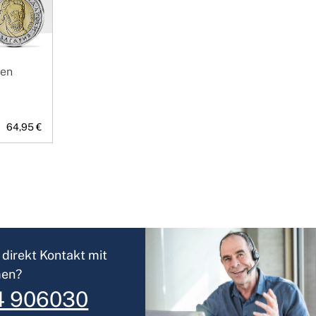
ien
64,95 €
direkt Kontakt mit
men?
4 906030