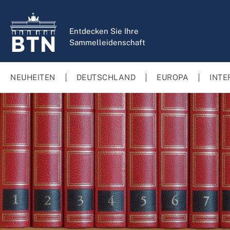
springen
Zur Hauptnavigation springen
Entdecken Sie Ihre
Sammelleidenschaft
NEUHEITEN
DEUTSCHLAND
EUROPA
INTE