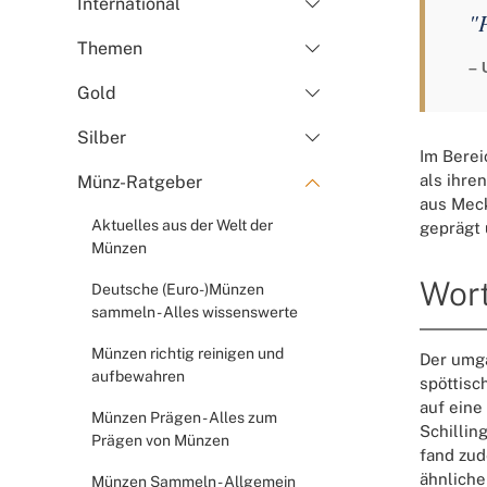
International
"
Themen
– 
Gold
Silber
Im Berei
als ihre
Münz-Ratgeber
aus Meck
Aktuelles aus der Welt der
geprägt 
Münzen
Wort
Deutsche (Euro-)Münzen
sammeln - Alles wissenswerte
Münzen richtig reinigen und
Der umga
aufbewahren
spöttisc
auf eine
Münzen Prägen - Alles zum
Schillin
Prägen von Münzen
fand zu
ähnliche
Münzen Sammeln - Allgemein