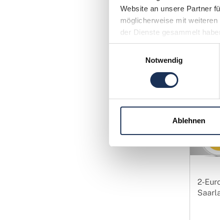
konzentr
Website an unsere Partner fü
Ausgabed
möglicherweise mit weiteren 
über spe
der Dienste gesammelt habe
Einwilligungsauswahl
Notwendig
Ablehnen
2-Eur
Saarla