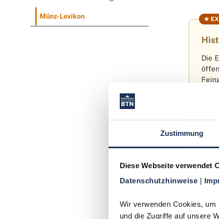
Münz-Lexikon
Hist
Die 
öffe
Fein
Reic
Unzu
Deut
Zustimmung
Diese Webseite verwendet 
Der 
Datenschutzhinweise 
| 
Imp
Trotz se
Wir verwenden Cookies, um In
Seltenhe
und die Zugriffe auf unsere 