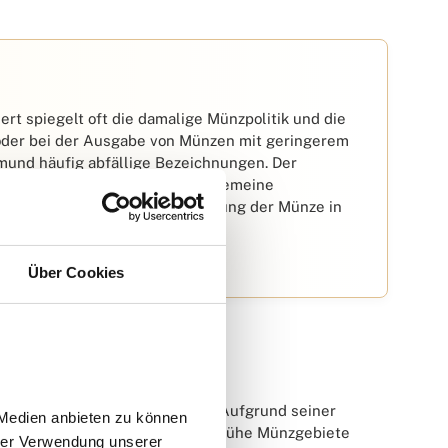
rt spiegelt oft die damalige Münzpolitik und die
t oder bei der Ausgabe von Münzen mit geringerem
smund häufig abfällige Bezeichnungen. Der
verspotten, könnte auf eine allgemeine
n hindeuten. Die weite Verbreitung der Münze in
hlichen Namens bei.
Über Cookies
chobjekt
esten Platz in der Numismatik. Aufgrund seiner
Medien anbieten zu können 
jekt. Für Sammler, die sich auf frühe Münzgebiete
rer Verwendung unserer 