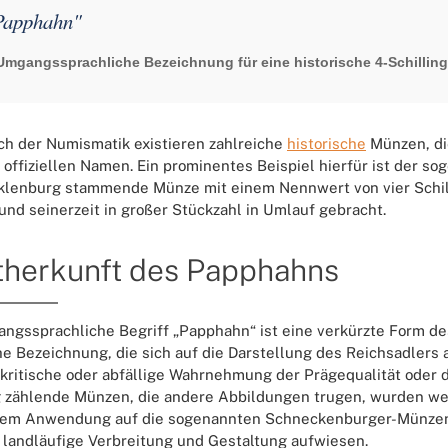
Papphahn"
Umgangssprachliche Bezeichnung für eine historische 4-Schillin
ch der Numismatik existieren zahlreiche
historische
Münzen, di
n offiziellen Namen. Ein prominentes Beispiel hierfür ist der so
lenburg stammende Münze mit einem Nennwert von vier Schilli
und seinerzeit in großer Stückzahl in Umlauf gebracht.
herkunft des Papphahns
ngssprachliche Begriff „Papphahn“ ist eine verkürzte Form de
he Bezeichnung, die sich auf die Darstellung des Reichsadlers
 kritische oder abfällige Wahrnehmung der Prägequalität oder 
g zählende Münzen, die andere Abbildungen trugen, wurden we
dem Anwendung auf die sogenannten Schneckenburger-Münzen 
 landläufige Verbreitung und Gestaltung aufwiesen.