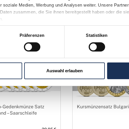
ieren, ist der Papphahn ein begehrtes Stück. Seine grafische 
r soziale Medien, Werbung und Analysen weiter. Unsere Partner 
atums, ist bemerkenswert filigran und facettenreich. Diese 
Daten zusammen, die Sie ihnen bereitgestellt haben oder die si
zialisierte Händler erhältlich und stellen eine faszinierende 
n.
Präferenzen
Statistiken
Auswahl erlauben
o-Gedenkmünze Satz
Kursmünzensatz Bulgar
nd – Saarschleife