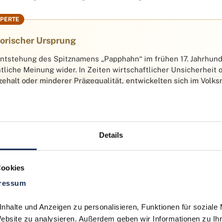
orischer Ursprung
Entstehung des Spitznamens „Papphahn“ im frühen 17. Jahrhunde
ntliche Meinung wider. In Zeiten wirtschaftlicher Unsicherhei
gehalt oder minderer Prägequalität, entwickelten sich im Volk
hsadler, ein Symbol der kaiserlichen Macht, als „Papphahn“ zu 
friedenheit mit der Währung oder den politischen Verhältnisse
schland
trug maßgeblich zur Etablierung dieses umgangssprac
Details
Cookies
Papphahn als Sammel- und Taus
ressum
ines spöttischen Ursprungs hat der Papphahn bis heute einen f
halte und Anzeigen zu personalisieren, Funktionen für soziale 
it gilt er als wertvolles und attraktives Sammel- und Tauschob
Website zu analysieren. Außerdem geben wir Informationen zu Ih