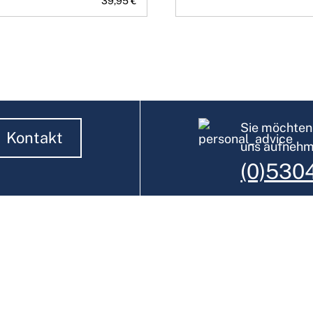
39,95 €
Sie möchten 
Kontakt
uns aufneh
(0)530