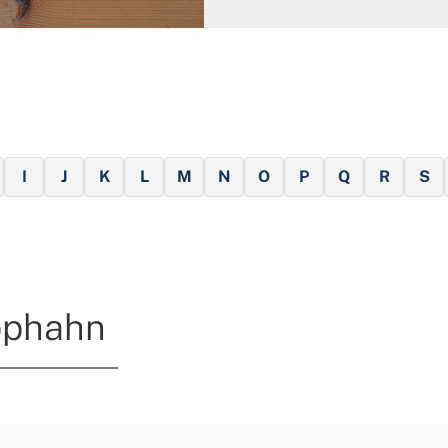
I
J
K
L
M
N
O
P
Q
R
S
pphahn