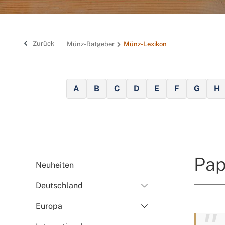
Zurück
Münz-Ratgeber
Münz-Lexikon
A
B
C
D
E
F
G
H
Pa
Neuheiten
Deutschland
Europa