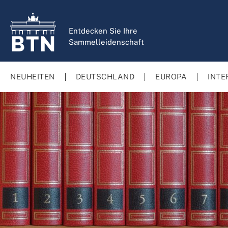
springen
Zur Hauptnavigation springen
Entdecken Sie Ihre
Sammelleidenschaft
NEUHEITEN
DEUTSCHLAND
EUROPA
INTE